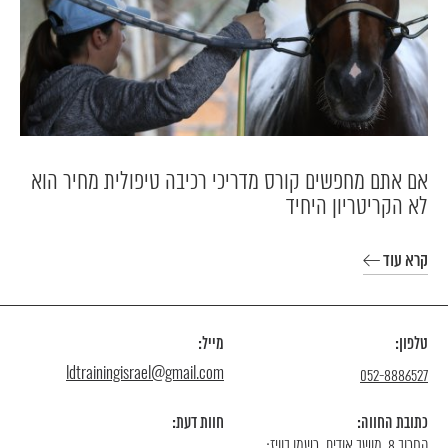
אם אתם מחפשים קורס מדריכי רכיבה טיפולית מחיר הוא
לא הקריטריון היחיד
קרא עוד
טלפון:
מייל:
ldtrainingisrael@gmail.com
052-8886527
כתובת החווה:
חוות דעת:
החרוב 8, מושב אודים. רשמו בוויז: