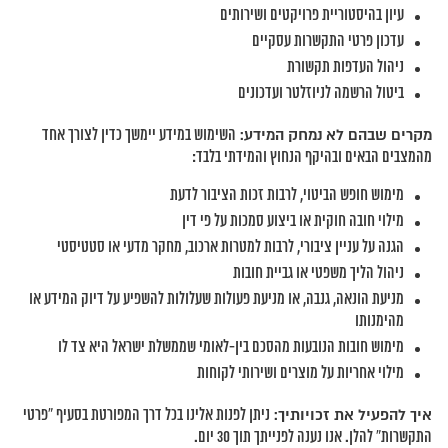
עיון בהיסטוריית פרויקטים ושירותים
עדכון פרטי התקשרות עסקיים
ניהול העדפות תקשורת
ביטול הרשמה לניוזלטר ועדכונים
מקרים שבהם לא נמחק המידע:
השימוש במידע יימשך כדין לצורך אחד
מהמצבים הבאים ובהיקף הנחוץ והמידתי בלבד:
מימוש חופש הביטוי, לרבות זכות הציבור לדעת
מילוי חובה חוקית או ביצוע סמכות על פי דין
הגנה על עניין ציבורי, לרבות למטרות ארכוב, מחקר מדעי או סטטיסטי
ניהול הליך משפטי או גביית חובות
מניעת הונאה, גנבה, או מניעת פעולות שעלולות להשפיע על דיוק המידע או
מהימנותו
מימוש חובות הנובעות מהסכם בין-לאומי שממשלת ישראל היא צד לו
מילוי אחריות על מוצרים ושירותי לקוחות
איך להפעיל את זכויותיך:
ניתן לפנות אלינו בכל דרך המפורטת בסעיף “פרטי
התקשרות” להלן. אנו נענה לפנייתך תוך 30 יום.