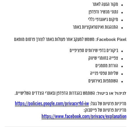
מקור הגעה לאתר
נתוני מכשיר ודפדפן
מיקום גיאוגרפי כללי
התנהגות ואינטראקציות באתר
Facebook Pixel:
משמש למעקב אחר פעולות באתר לצורך פרסום מותאם
ביקורים בדפי שירותים ספציפיים
צפייה בחומרי שיווק
הורדת מסמכים
שליחת טפסי פנייה
השתתפות באירועים
לניהול או ביטול:
השתמש בהגדרות הדפדפן ובאתרי הצדדים השלישיים.
מדיניות פרטיות של גוגל:
https://policies.google.com/privacy?hl=iw
מדיניות פרטיות של פייסבוק:
https://www.facebook.com/privacy/explanation