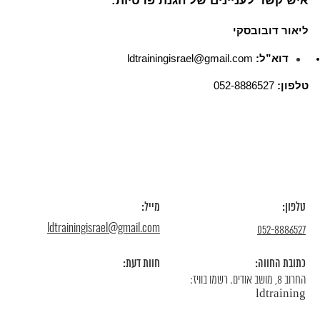
איש קשר לעניינים של הגנת פרטיות:
ליאור דובובסקי
דוא”ל:
ldtrainingisrael@gmail.com
טלפון:
052-8886527
טלפון:
מייל:
ldtrainingisrael@gmail.com
052-8886527
כתובת החווה:
חוות דעת:
החרוב 8, מושב אודים. רשמו בוויז:
ldtraining