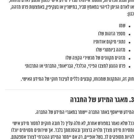
חוק הגנת הפרטיות, התשמ”א-1981 מגדיר מידע אישי כנתון הנוגע לאדם מזוהה,
או לאדם הניתן לזיהוי במאמץ סביר, במישרין או בעקיפין, באמצעות פרט מזהה,
כגון:
שמו
מספר הזהות שלו
נתוני מיקום אודותיו
מזהה ביומטרי שלו
מזהים מקוונים של מכשירי הקצה שלו
פרט הנוגע למצבו הפיזי, הכלכלי, הבריאותי, החברתי או התרבותי
חוק זה, והתקנות שמכוחו, קובעים כללים לעיבוד חוקי של המידע האישי.
מאגר המידע של החברה
המידע שייאסף באתר החברה יישמר במאגרי המידע של החברה.
ככל שלא נאמר במפורש אחרת, לא חלה עליך כל חובה חוקית למסור מידע אישי
ומסירת מידע מצדך תלויה ברצונך ובהסכמתך בלבד. אך שירותים מסוימים יוכלו
להיות מסופקים לך, בשל אופיים, רק אם יימסר המידע ההכרחי לצורך אספקתם,