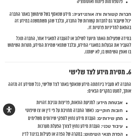
פלטפורמות פיתוח ואוטומציה
חברות קשורות ורה אורגניזציה:
מידע שנאסף בשל שימושך באתר החברה
יכול שיעבור גם לחברות קשורות של החברה, ובלבד שהן תשתמשנה במידע זה
בהתאם למדיניות פרטיות זו.
במידה שפעילות האתר תיועד לשילוב או להעברה לתאגיד אחר, החברה תוכל
להעביר את הבעלות במאגרי המידע, ובלבד שתנאי שמירת המידע, מטרות השימוש
בו ואופן השימוש בו, לא ישתנו.
מסירת מידע לצד שלישי
החברה לא תעביר ביוזמתה מידע שנאסף באתר לצד שלישי, ככל שמידע זה מזהה
אותך, למעט במקרים הבאים:
אבטחת מידע:
למניעת הונאות, פריצות וגניבת זהויות
חובות חוקיים:
כאשר החברה מחויבת על פי דין או צו שיפוטי
מתן שירותים:
העברת מידע נחוץ לספקי שירותים משלימים
עיבוד טכני:
העברת מידע נחוץ לצורך הפעלת מערכות
הפרת תנאי השימוש:
במקרה של הפרה או פעילות בניגוד לדין