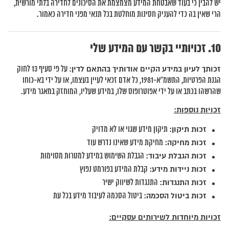
יש להבין כי בעוד שאבטחת המידע מצמצמת את הסיכונים לחדירה בלתי מורשית,
הרי שאין בה כדי להעניק חסינות מוחלטת בכל תנאי מפני חדירה כאמור.
זכויותיי בקשר עם המידע שלי
זכותך לעיון במידע הקיים אודותיך בהתאם לדין:
על פי סעיף 13 לחוק
הגנת הפרטיות, התשמ”א-1981, כל אדם זכאי לעיין בעצמו, או על ידי בא-כוחו
שהרשהו בכתב או על ידי אפוטרופוס שלו, במידע שעליו, המוחזק במאגר מידע.
זכויות נוספות:
זכות תיקון:
תיקון מידע שגוי או לא מדויק
זכות מחיקה:
מחיקת מידע שאינו נדרש עוד
זכות הגבלת עיבוד:
הגבלת השימוש במידע למטרות מסוימות
זכות ניידות מידע:
קבלת המידע בפורמט נפוץ
זכות התנגדות:
התנגדות לשיווק ישיר
זכות ביטול הסכמה:
ביטול הסכמה לעיבוד מידע בכל עת
זכויות מיוחדות לשירותים עסקיים: