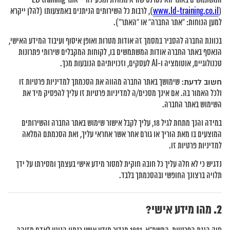
המשתמשים באתר האינטרנט שהיא מנהלת ומפעילה – אתר LD training
www.ld-training.co.il
(
), לרבות כל השירותים הניתנים באמצעותו (להלן ייקרא
למען הנוחות: “אתר החברה” או “האתר”).
בכוונת החברה להסביר במסמך זה אודות מטרות ואופן איסוף ועיבוד המידע האישי,
הנאסף באתר החברה אודות המשתמשים בו, לקוחות המקבלים שירותי פתרונות
טכנולוגיים, אוטומציה ו-AI לעסקים, וזכויותיהם הנובעות מכך.
חשוב לדעת:
שימושך באתר החברה מהווה את הסכמתך למדיניות פרטיות זו
ולכל האמור בה. אם אינך מסכים/ה למדיניות פרטיות זו עליך להפסיק מיד את
השימוש באתר החברה.
במידה והנך מתחת לגיל 18, עליך לקבל אישור שימוש באתר החברה והשירותים
המוצעים בו מאת הוריך או גורם אחר אשר אחראי עליך, ואת הסכמתם המלאה
למדיניות פרטיות זו.
נדגיש כי לא חלה עליך כל חובה חוקית למסור מידע אישי בעצמך ומסירתו על ידך
תלויה ברצונך החופשי ובהסכמתך בלבד.
מהו מידע אישי?